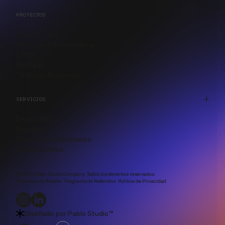
PROYECTOS
Bluedot Data
Missy para Gobernadora
CIRGL
Protrade
Todos los Proyectos
SERVICIOS
Diseño Web
Branding
Gráficos en Movimiento
Diseño Gráfico
© 2025 Pablo Studio Company. Todos los derechos reservados.
Déjanos una Reseña
·
Programa de Referidos
·
Política de Privacidad
Diseñado por
Pablo Studio™