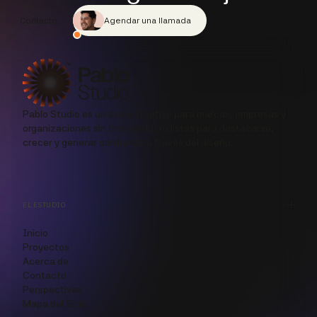
Contacto
Agendar una llamada
Pablo Studio es un socio creativo para marcas, empresas y
organizaciones sin fines de lucro listas para destacarse,
crecer y generar confianza a través del diseño.
EL ESTUDIO
Inicio
Proyectos
Acerca de
Contacto
Perspectivas
Mapa del Sitio